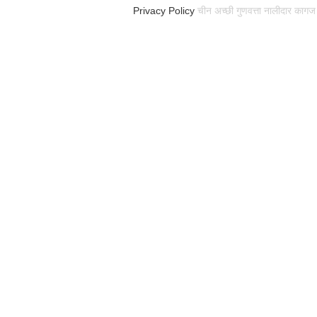
Privacy Policy
चीन अच्छी गुणवत्ता नालीदार कागज पै