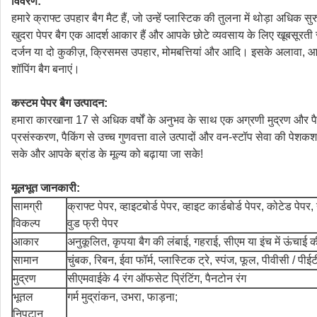
विवरण:
हमारे क्राफ्ट उपहार बैग मैट हैं, जो उन्हें प्लास्टिक की तुलना में थोड़ा अधिक 
खुदरा पेपर बैग एक आदर्श आकार हैं और आपके छोटे व्यवसाय के लिए खूबसूरती से क
दर्जन या दो कुकीज़, क्रिसमस उपहार, मोमबत्तियां और आदि। इसके अलावा, आप कर 
शॉपिंग बैग बनाएं।
कस्टम पेपर बैग उत्पादन:
हमारा कारखाना 17 से अधिक वर्षों के अनुभव के साथ एक अग्रणी मुद्रण और पैके
प्रसंस्करण, पैकिंग से उच्च गुणवत्ता वाले उत्पादों और वन-स्टॉप सेवा की पेश
सके और आपके ब्रांड के मूल्य को बढ़ाया जा सके!
मूलभूत जानकारी:
सामग्री
क्राफ्ट पेपर, व्हाइटबोर्ड पेपर, व्हाइट कार्डबोर्ड पेपर, कोटेड पेपर,
विकल्प
वुड फ्री पेपर
आकार
अनुकूलित, कृपया बैग की लंबाई, गहराई, सीएम या इंच में ऊंचाई क
सामान
चुंबक, रिबन, ईवा फॉर्म, प्लास्टिक ट्रे, स्पंज, फूल, पीवीसी / पीईट
मुद्रण
सीएमवाईके 4 रंग ऑफसेट प्रिंटिंग, पैनटोन रंग
भूतल
गर्म मुद्रांकन, उभरा, फाड़ना;
निपटान