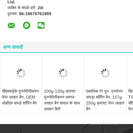
Ltd.
व्यक्ति से संपर्क करें:
Jill
दूरभाष:
86-18676761989
अन्य उत्पादों
सीएमवाईके पुनर्नवीनीकरण
100g-130g क्राफ्ट
एकाधिक रंग पुन: प्रयोज्य
खि
पेपर उपहार बैग, OEM
पुनर्नवीनीकरण कागज
कपड़ा शॉपिंग बैग, 157g-
T
ओडीएम कपड़े शॉपिंग बैग
उपहार बैग संभाल के साथ
250g क्राफ्ट पेपर उपहार
सील
आसान कैरी
बैग
पेप